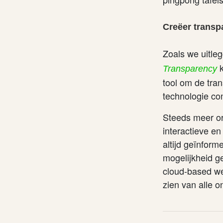
Creëer transp
Zoals we uitle
k
Transparency
tool om de tra
technologie co
Steeds meer o
interactieve e
altijd geïnfor
mogelijkheid g
cloud-based we
zien van alle 