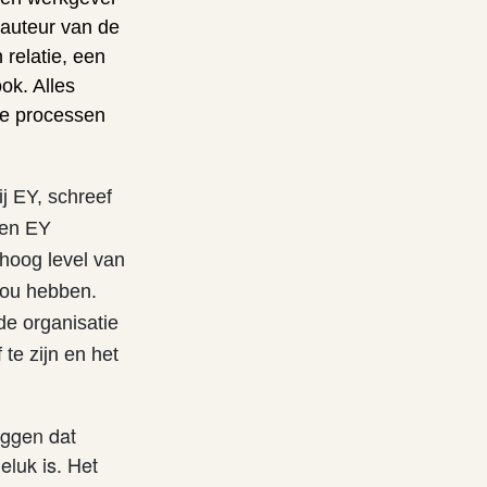
auteur van de
 relatie, een
ook. Alles
ge processen
ij EY, schreef
een EY
 hoog level van
 zou hebben.
de organisatie
 te zijn en het
ggen dat
luk is. Het