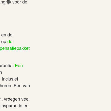
ngrijk voor de
n en de
n op
de
mpensatiepakket
arantie.
Een
n
 Inclusief
g horen. Eén van
, vroegen veel
ransparantie en