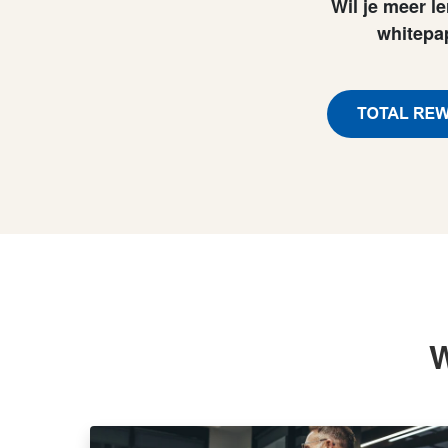
Wil je meer 
whitepa
W