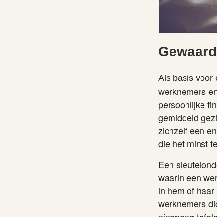
Gewaard
Als basis voor
werknemers en 
persoonlijke f
gemiddeld gezi
zichzelf een e
die het minst 
Een sleutelond
waarin een wer
in hem of haar
werknemers dic
pingpong tafel