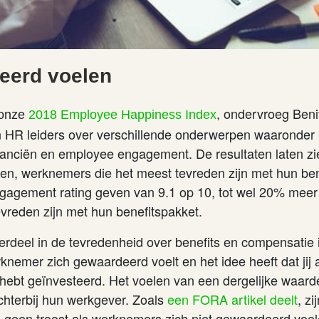
eerd voelen
ondervroeg Beni
 onze
2018 Employee Happiness Index
,
HR leiders over verschillende onderwerpen waaronder b
inanciën en employee engagement. De resultaten laten zi
en, werknemers die het meest tevreden zijn met hun ben
ngagement rating geven van 9.1 op 10, tot wel 20% mee
tevreden zijn met hun benefitspakket.
erdeel in de tevredenheid over benefits en compensatie 
knemer zich gewaardeerd voelt en het idee heeft dat jij 
 hebt geïnvesteerd. Het voelen van een dergelijke waard
hterbij hun werkgever. Zoals
een FORA artikel deelt
, zi
s geen troost als werknemers zich niet gewaardeerd voel