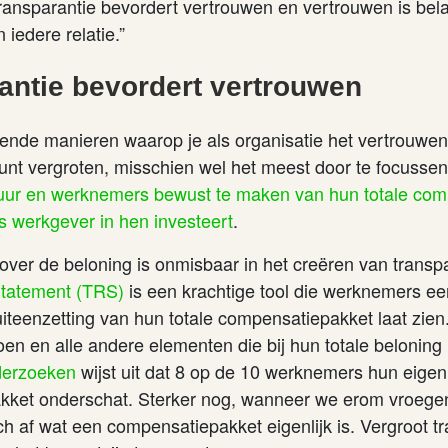
“Transparantie bevordert vertrouwen en vertrouwen is bela
iedere relatie.”
antie bevordert vertrouwen
llende manieren waarop je als organisatie het vertrouwe
kunt vergroten, misschien wel het meest door te focusse
tuur en werknemers bewust te maken van hun totale co
als werkgever in hen investeert
.
ver de beloning is onmisbaar in het creëren van transp
Statement (TRS)
is een krachtige tool die werknemers ee
uiteenzetting van hun totale compensatiepakket laat zien.
oen en alle andere elementen die bij hun totale belonin
derzoeken
wijst uit dat 8 op de 10 werknemers hun eigen
ket onderschat. Sterker nog, wanneer we erom vroegen
h af wat een compensatiepakket eigenlijk is. Vergroot t