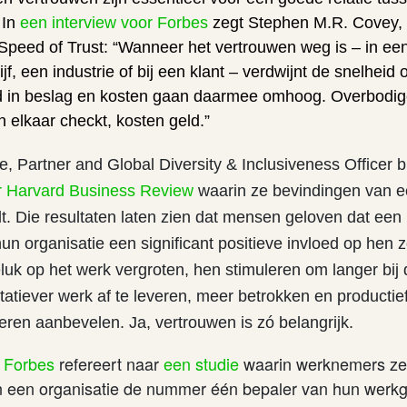
In
een interview voor Forbes
zegt Stephen M.R. Covey, 
Speed of Trust: “Wanneer het vertrouwen weg is – in een
jf, een industrie of bij een klant – verdwijnt de snelheid 
jd in beslag en kosten gaan daarmee omhoog. Overbodi
 elkaar checkt, kosten geld.”
, Partner and Global Diversity & Inclusiveness Officer b
or Harvard Business Review
waarin ze bevindingen van 
t. Die resultaten laten zien dat mensen geloven dat een
un organisatie een significant positieve invloed op hen
luk op het werk vergroten, hen stimuleren om langer bij 
litatiever werk af te leveren, meer betrokken en productief
eren aanbevelen. Ja, vertrouwen is zó belangrijk.
n Forbes
refereert naar
een studie
waarin werknemers ze
in een organisatie de nummer één bepaler van hun werkge