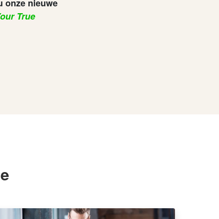
u onze nieuwe
our True
je