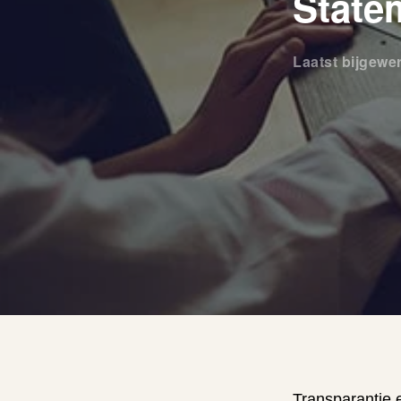
State
Laatst bijgewe
Transparantie 