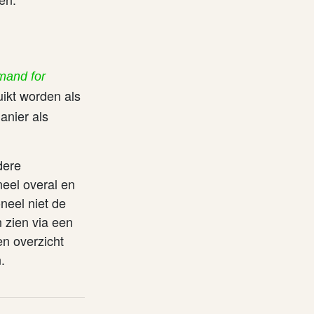
mand for
ikt worden als
anier als
dere
neel overal en
neel niet de
 zien via een
n overzicht
.