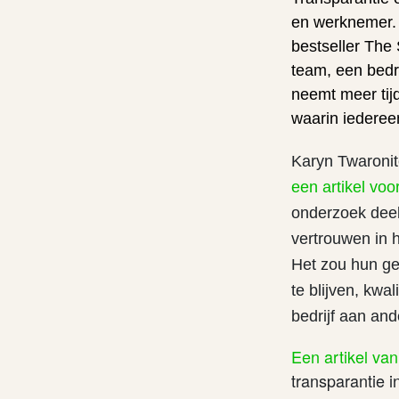
en werknemer. 
bestseller The 
team, een bedri
neemt meer ti
waarin iedereen
Karyn Twaronite
een artikel vo
onderzoek deel
vertrouwen in h
Het zou hun ge
te blijven, kwa
bedrijf aan and
Een artikel va
transparantie 