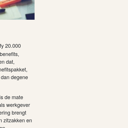
fy 20.000
enefits,
en dat,
efitspakket,
r dan degene
is de mate
als werkgever
ering brengt
jn zitzakken en
en.