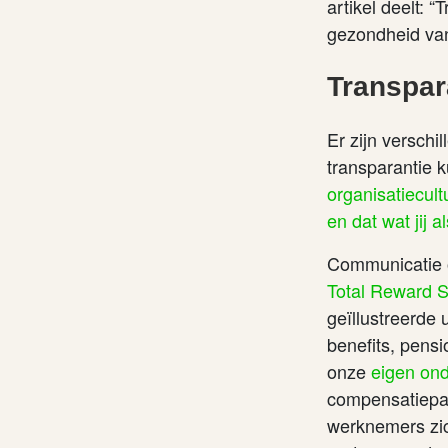
artikel deelt: 
gezondheid van 
Transpar
Er zijn verschi
transparantie 
organisatiecul
en dat wat jij 
Communicatie o
Total Reward 
geïllustreerde 
benefits, pensi
onze
eigen on
compensatiepak
werknemers zic