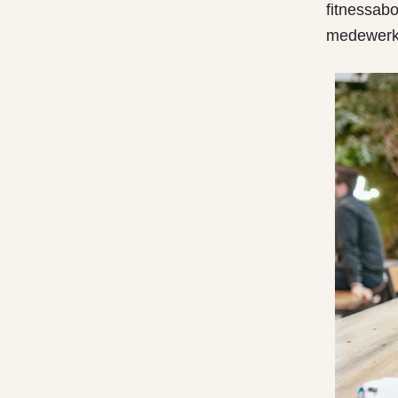
fitnessab
medewerker