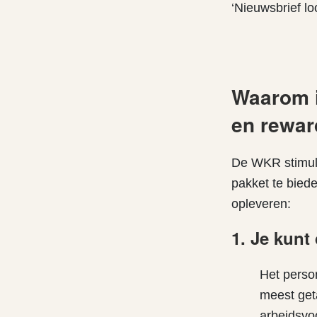
‘Nieuwsbrief lo
Waarom i
en rewa
De WKR stimule
pakket te biede
opleveren:
1. Je kunt
Het person
meest get
arbeidsvo