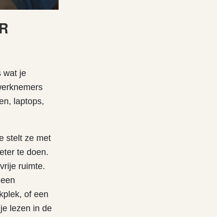
KR
 wat je
 werknemers
en, laptops,
 stelt ze met
eter te doen.
rije ruimte.
 een
kplek, of een
je lezen in de