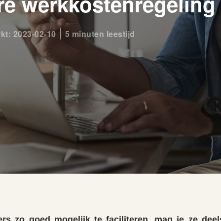
re werkkostenregeling
rkt: 2023-02-10
5 minuten leestijd
 zo goed mogelijk te faciliteren, mag je ze deels