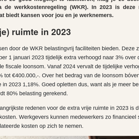
a de werkkostenregeling (WKR). In 2023 is deze r
at biedt kansen voor jou en je werknemers.
je) ruimte in 2023
sen door de WKR belastingvrij faciliteiten bieden. Dez
is per 1 januari 2023 tijdelijk extra verhoogd naar 3% over
 fiscale loonsom. Vanaf 2024 vervalt de tijdelijke verho
% tot €400.000,-. Over het bedrag van de loonsom bóve
mte in 2023 1,18%. Goed opletten dus, want als je meer b
ordt 80% belasting gerekend.
ngrijkste redenen voor de extra vrije ruimte in 2023 is de
kosten. Werkgevers kunnen medewerkers zo financieel 
ateerde kosten op zich te nemen.