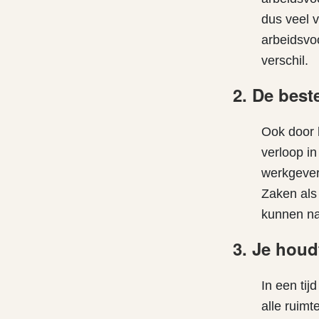
dus veel 
arbeidsvoo
verschil.
2. De best
Ook door 
verloop in
werkgever
Zaken als
kunnen nam
3. Je hou
In een tij
alle ruimt