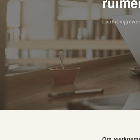
ruime
Laatst bijgewe
Om werknemers