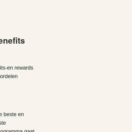
enefits
its-en rewards
oordelen
de beste en
ste
programma gaat