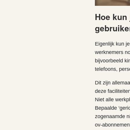
Hoe kun j
gebruik
Eigenlijk kun j
werknemers no
bijvoorbeeld k
telefoons, per
Dit zijn allem
deze facilitei
Niet alle werkp
Bepaalde ‘geric
zogenaamde nih
ov-abonnement. 