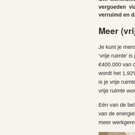
vergoeden vi
verruimd en d
Meer (vri
Je kunt je men
‘vrije ruimte’ 
€400.000 van de
wordt het 1,92
is je vrije rui
vrije ruimte w
Eén van de bela
van de energie
meer werkgerel