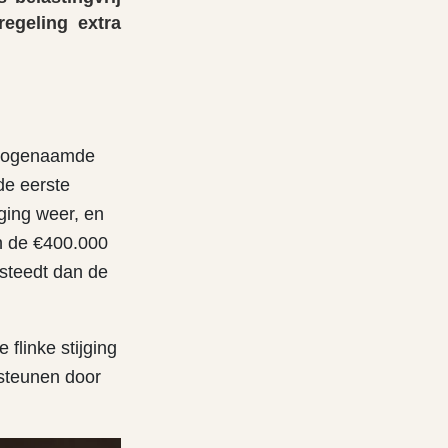
egeling extra
e zogenaamde
 de eerste
ging weer, en
n de €400.000
esteedt dan de
 flinke stijging
steunen door