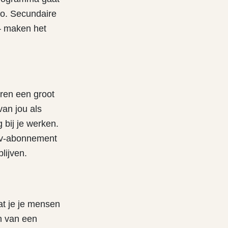
to. Secundaire
 – maken het
ren een groot
van jou als
 bij je werken.
 ov-abonnement
lijven.
dat je je mensen
en van een