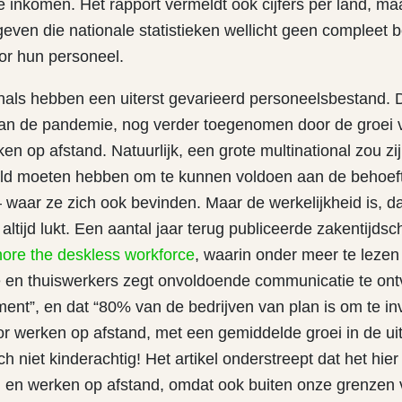
 inkomen. Het rapport vermeldt ook cijfers per land, ma
geven die nationale statistieken wellicht geen compleet 
oor hun personeel.
onals hebben een uiterst gevarieerd personeelsbestand. D
 van de pandemie, nog verder toegenomen door de groei 
n op afstand. Natuurlijk, een grote multinational zou zi
ld moeten hebben om te kunnen voldoen aan de behoeft
waar ze zich ook bevinden. Maar de werkelijkheid is, dat
altijd lukt. Een aantal jaar terug publiceerde zakentijdsch
nore the deskless workforce
, waarin onder meer te lezen
 en thuiswerkers zegt onvoldoende communicatie te on
nt”, en dat “80% van de bedrijven van plan is om te in
or werken op afstand, met een gemiddelde groei in de u
ch niet kinderachtig! Het artikel onderstreept dat het hie
 en werken op afstand, omdat ook buiten onze grenzen