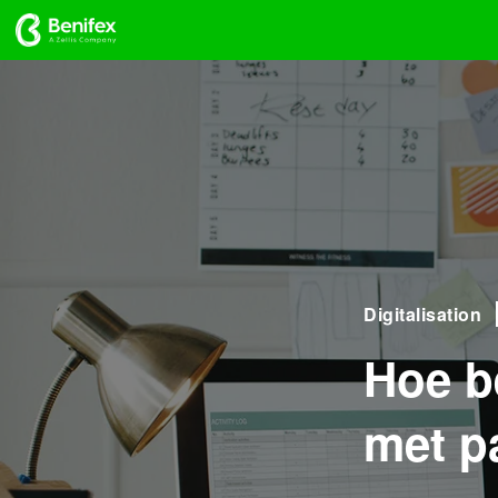
Digitalisation
Hoe b
met p