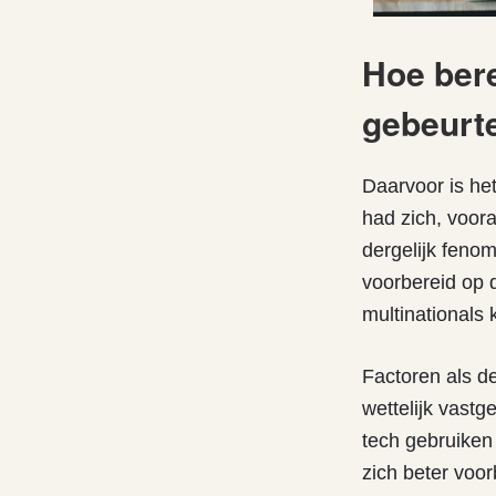
Hoe bere
gebeurte
Daarvoor is h
had zich, voor
dergelijk fen
voorbereid op 
multinationals 
Factoren als d
wettelijk vastg
tech gebruiken
zich beter voo