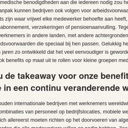
 medische benodigdheden aan die iedereen nodig zou h
aanpak kunnen bedrijven ook volgen voor arbeidsvoorwaa
its zijn waar vrijwel elke medewerker behoefte aan heeft
abonnement, verzekeringen of pensioenaanvulling. Tegelij
 werknemers in andere landen, met andere achtergronden, 
idsvoorwaarden die speciaal bij hen passen. Gelukkig hee
n jaren zo ontwikkeld dat het veel eenvoudiger is geword
ok benefits op maat uit te rollen voor kleine groepen me
u de takeaway voor onze benefit
e in een continu veranderende 
ouden internationale bedrijven met werknemers wereldwi
ombinaties van personeel op bedrijfslocaties, mobiele w
zich allereerst moeten richten op het doorvoeren van al