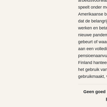
arbeidsvoorwaa
speelt onder me
Amerikaanse b
dat de belangri
werken en betaa
nieuwe pandemi
gebeurt of waa
aan een volled
pensioenaanvull
Finland hanteer
het gebruik va
gebruikmaakt, v
Geen goed 