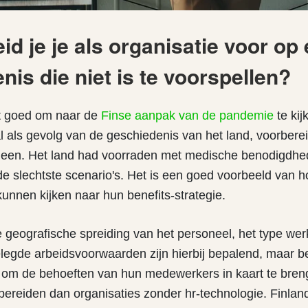
id je je als organisatie voor op
nis die niet is te voorspellen?
et goed om naar de
Finse aanpak van de pandemie
te kij
al als gevolg van de geschiedenis van het land, voorbere
omeen. Het land had voorraden met medische benodigdh
de slechtste scenario's. Het is een goed voorbeeld van h
kunnen kijken naar hun benefits-strategie.
e geografische spreiding van het personeel, het type wer
elegde arbeidsvoorwaarden zijn hierbij bepalend, maar be
 om de behoeften van hun medewerkers in kaart te bre
rbereiden dan organisaties zonder hr-technologie. Finlan