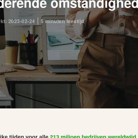
derende omstandighe
rkt: 2023-02-24
5 minuten leestijd
ijke tijden voor alle
213 miljoen bedrijven wereldwijd