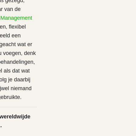
ls gezegd,
ar van de
e Management
n, flexibel
beeld een
geacht wat er
ou voegen, denk
behandelingen,
l als dat wat
lg je daarbij
ijwel niemand
gebruikte.
wereldwijde
g
.