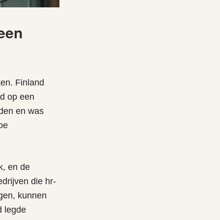
 een
ken. Finland
id op een
eden en was
oe
k, en de
drijven die hr-
ngen, kunnen
d legde