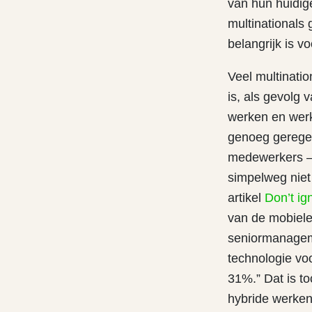
van hun huidige
multinationals 
belangrijk is v
Veel multinati
is, als gevolg
werken en werke
genoeg gerege
medewerkers – 
simpelweg niet 
artikel
Don’t ig
van de mobiele
seniormanageme
technologie vo
31%.” Dat is to
hybride werken