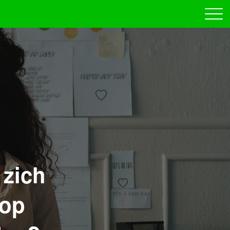
 zich
 op