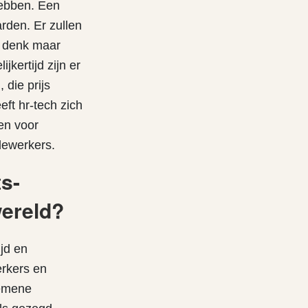
ebben. Een
rden. Er zullen
, denk maar
kertijd zijn er
die prijs
ft hr-tech zich
en voor
dewerkers.
s-
wereld?
jd en
erkers en
gemene