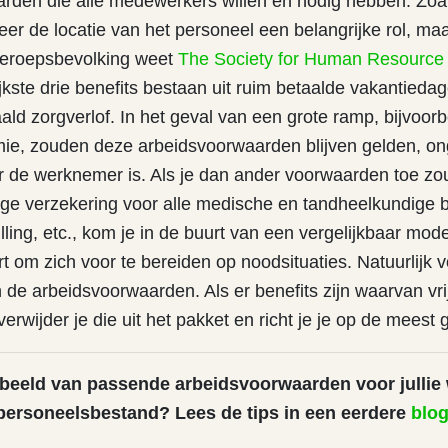
rden die alle medewerkers willen en nodig hebben. Zoa
er de locatie van het personeel een belangrijke rol, ma
eroepsbevolking weet
The Society for Human Resourc
jkste drie benefits bestaan uit ruim betaalde vakantiedage
ld zorgverlof. In het geval van een grote ramp, bijvoor
e, zouden deze arbeidsvoorwaarden blijven gelden, on
r de werknemer is. Als je dan ander voorwaarden toe z
ige verzekering voor alle medische en tandheelkundige 
ing, etc., kom je in de buurt van een vergelijkbaar mode
t om zich voor te bereiden op noodsituaties. Natuurlijk vo
n de arbeidsvoorwaarden. Als er benefits zijn waarvan vr
erwijder je die uit het pakket en richt je je op de meest 
beeld van passende arbeidsvoorwaarden voor jullie 
personeelsbestand? Lees de tips in een eerdere
blo