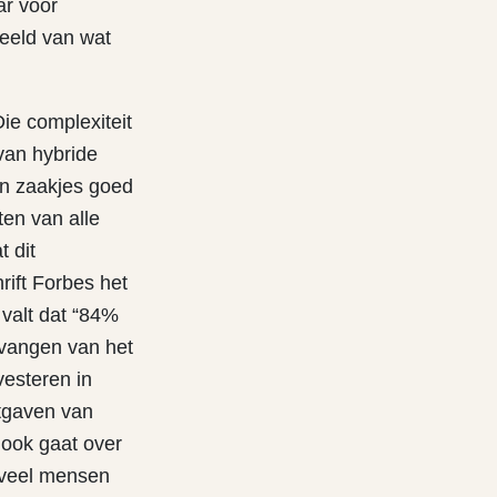
ar voor
beeld van wat
ie complexiteit
van hybride
jn zaakjes goed
en van alle
 dit
rift Forbes het
 valt dat “84%
tvangen van het
vesteren in
itgaven van
r ook gaat over
 veel mensen