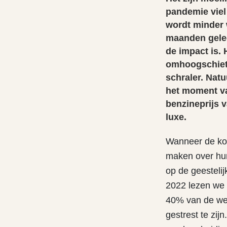
pandemie viel
wordt minder 
maanden geled
de impact is.
omhoogschiet
schraler. Natu
het moment va
benzineprijs 
luxe.
Wanneer de kos
maken over hun
op de geesteli
2022 lezen we 
40% van de wer
gestrest te zi