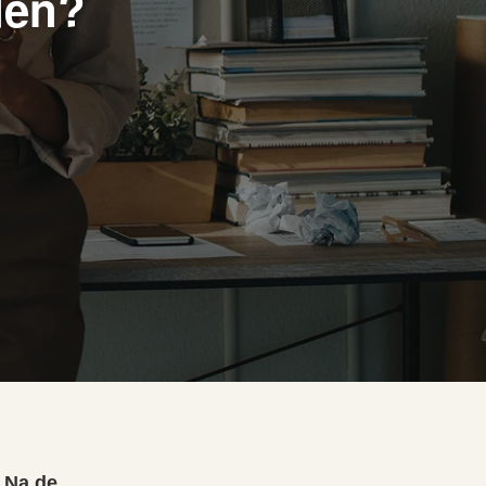
den?
. Na de