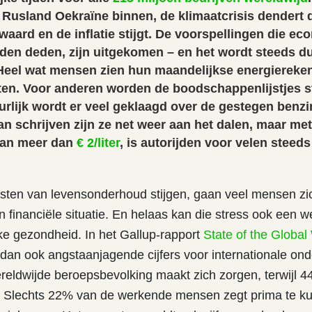
 Rusland Oekraïne binnen, de klimaatcrisis dendert 
waard en de inflatie stijgt. De voorspellingen die e
en deden, zijn uitgekomen – en het wordt steeds dui
 Heel wat mensen zien hun maandelijkse energiereke
en. Voor anderen worden de boodschappenlijstjes s
urlijk wordt er veel geklaagd over de gestegen benzi
n schrijven zijn ze net weer aan het dalen, maar me
van meer dan
€ 2/liter
, is autorijden voor velen steed
ten van levensonderhoud stijgen, gaan veel mensen zi
 financiële situatie. En helaas kan die stress ook een 
jke gezondheid. In het Gallup-rapport
State of the Globa
dan ook angstaanjagende cijfers voor internationale on
eldwijde beroepsbevolking maakt zich zorgen, terwijl 
jn. Slechts 22% van de werkende mensen zegt prima te k