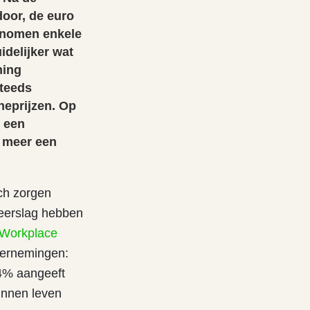
door, de euro
conomen enkele
delijker wat
ning
teeds
neprijzen. Op
t een
s meer een
ch zorgen
weerslag hebben
l Workplace
dernemingen:
44% aangeeft
unnen leven