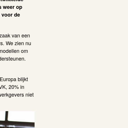
s weer op
 voor de
dzaak van een
s. We zien nu
kmodellen om
dersteunen.
uropa blijkt
 VK, 20% in
erkgevers niet