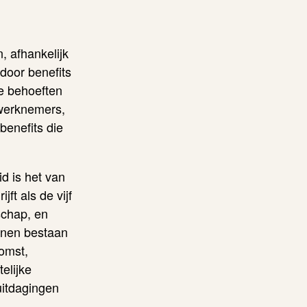
 afhankelijk
door benefits
ge behoeften
 werknemers,
benefits die
d is het van
jft als de vijf
schap, en
unnen bestaan
komst,
elijke
uitdagingen