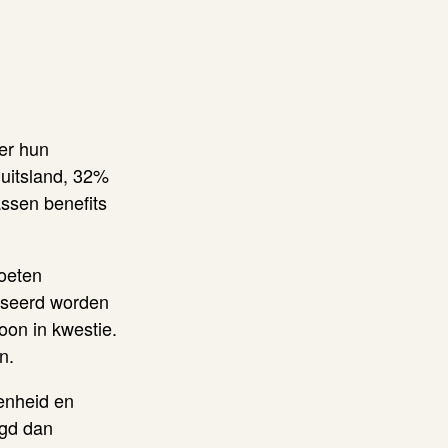
er hun
Duitsland, 32%
ssen benefits
moeten
liseerd worden
on in kwestie.
n.
genheid en
egd dan