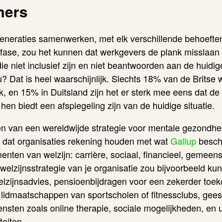
mers
neraties samenwerken, met elk verschillende behoeften,
fase, zou het kunnen dat werkgevers de plank misslaan 
ie niet inclusief zijn en niet beantwoorden aan de huidi
u? Dat is heel waarschijnlijk. Slechts 18% van de Britse
k, en 15% in Duitsland zijn het er sterk mee eens dat de 
en biedt een afspiegeling zijn van de huidige situatie.
en van een wereldwijde strategie voor
mentale
gezondhei
g dat organisaties rekening houden met wat
Gallup
beschri
enten van welzijn: carrière, sociaal, financieel, gemeen
 welzijnsstrategie van je organisatie zou bijvoorbeeld k
welzijnsadvies, pensioenbijdragen voor een zekerder toe
 lidmaatschappen van sportscholen of fitnessclubs, geest
nsten zoals online therapie, sociale mogelijkheden, en 
teiten.