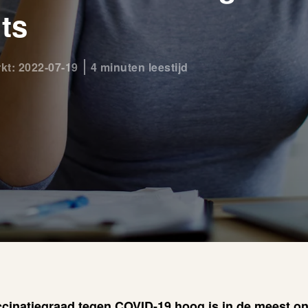
ts
rkt: 2022-07-19
4 minuten leestijd
cinatiegraad tegen COVID-19 hoog is in de meest o