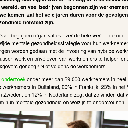
 wereld, en veel bedrijven begonnen zijn werknemer
rwelkomen, zal het vele jaren duren voor de gevolgen
zondheid hersteld zijn.
rvan begrijpen organisaties over de hele wereld de noo
wijde
mentale
gezondheidsstrategie voor hun werknemer
ingen worden gedaan met de invoering van hybride wer
tussen werk en privéleven van werknemers te helpen on
kgevers genoeg? Niet volgens de werknemers.
e
onderzoek
onder meer dan 39.000 werknemers in heel E
 werknemers in Duitsland, 29% in Frankrijk, 23% in het
Zweden, en 12% in Nederland zegt dat ze vinden dat w
om hun
mentale
gezondheid en welzijn te ondersteunen.