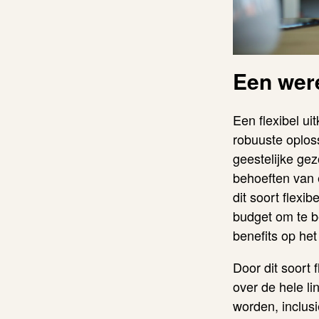
Een wer
Een flexibel u
robuuste oploss
geestelijke ge
behoeften van 
dit soort flexi
budget om te b
benefits op he
Door dit soort 
over de hele li
worden, inclusi