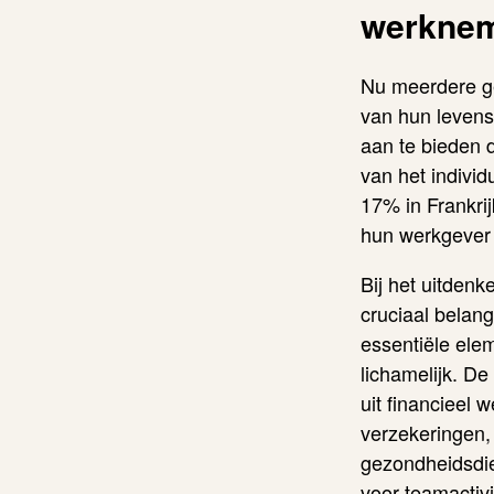
werkne
Nu meerdere ge
van hun levens
aan te bieden d
van het individ
17% in Frankrij
hun werkgever h
Bij het uitdenk
cruciaal belan
essentiële elem
lichamelijk. De
uit financieel 
verzekeringen,
gezondheidsdie
voor teamactivi