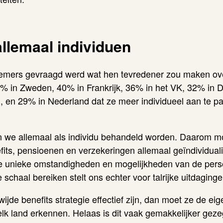
allemaal individuen
emers gevraagd werd wat hen tevredener zou maken ov
48% in Zweden, 40% in Frankrijk, 36% in het VK, 32% in 
 en 29% in Nederland dat ze meer individueel aan te pa
len we allemaal als individu behandeld worden. Daarom 
its, pensioenen en verzekeringen allemaal geïndividua
e unieke omstandigheden en mogelijkheden van de perso
 schaal bereiken stelt ons echter voor talrijke uitdaginge
ijde benefits strategie effectief zijn, dan moet ze de ei
 elk land erkennen. Helaas is dit vaak gemakkelijker gez