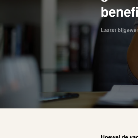
benefi
Laatst bijgewe
Hoewel de vac