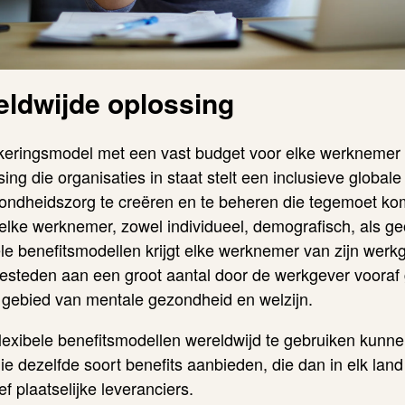
eldwijde oplossing
itkeringsmodel met een vast budget voor elke werknemer 
ing die organisaties in staat stelt een inclusieve globale
zondheidszorg te creëren en te beheren die tegemoet ko
elke werknemer, zowel individueel, demografisch, als geo
bele benefitsmodellen krijgt elke werknemer van zijn werk
esteden aan een groot aantal door de werkgever vooraf
t gebied van
mentale
gezondheid en welzijn.
flexibele benefitsmodellen wereldwijd te gebruiken kunne
nie dezelfde soort benefits aanbieden, die dan in elk land
ef plaatselijke leveranciers.