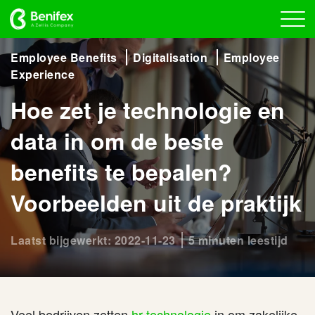
Employee Benefits
Digitalisation
Employee
Experience
Hoe zet je technologie en
data in om de beste
benefits te bepalen?
Voorbeelden uit de praktijk
Laatst bijgewerkt: 2022-11-23
5 minuten leestijd
Veel bedrijven zetten
hr-technologie
in om zakelijke